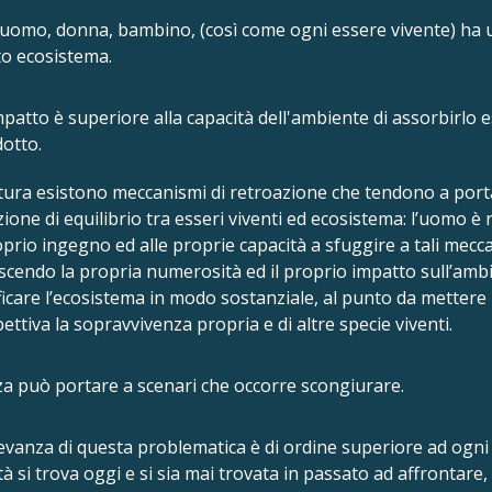
uomo, donna, bambino, (così come ogni essere vivente) ha 
o ecosistema.
patto è superiore alla capacità dell'ambiente di assorbirlo 
dotto.
tura esistono meccanismi di retroazione che tendono a por
zione di equilibrio tra esseri viventi ed ecosistema: l’uomo è 
oprio ingegno ed alle proprie capacità a sfuggire a tali mecc
scendo la propria numerosità ed il proprio impatto sull’ambi
icare l’ecosistema in modo sostanziale, al punto da mettere i
ettiva la sopravvivenza propria e di altre specie viventi.
za può portare a scenari che occorre scongiurare.
levanza di questa problematica è di ordine superiore ad ogni 
tà si trova oggi e si sia mai trovata in passato ad affrontare,