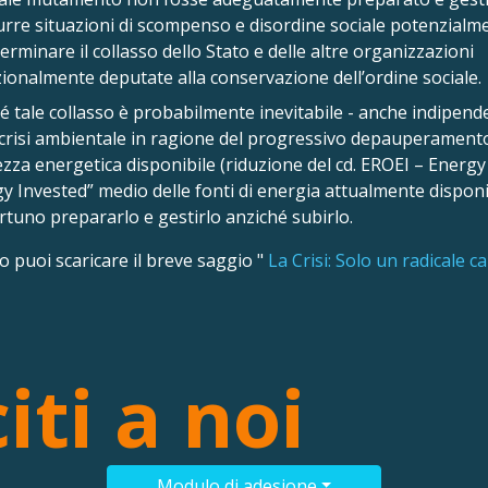
rre situazioni di scompenso e disordine sociale potenzialm
terminare il collasso dello Stato e delle altre organizzazioni
zionalmente deputate alla conservazione dell’ordine sociale.
é tale collasso è probabilmente inevitabile - anche indipe
 crisi ambientale in ragione del progressivo depauperamento
ezza energetica disponibile (riduzione del cd. EROEI – Energ
y Invested” medio delle fonti di energia attualmente disponib
tuno prepararlo e gestirlo anziché subirlo.
puoi scaricare il breve saggio "
La Crisi: Solo un radicale 
iti a noi
Modulo di adesione