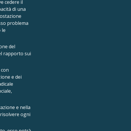
e cedere il
pacità di una
postazione
esso problema
 le
one del
el rapporto sui
e con
zione e dei
adicale
ciale,
vazione e nella
 risolvere ogni
to, esso potrà