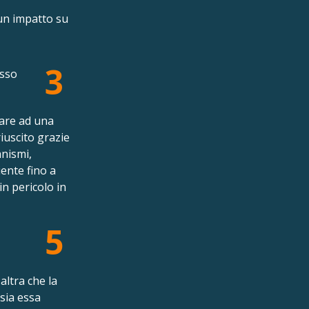
un impatto su
3
esso
tare ad una
riuscito grazie
anismi,
ente fino a
n pericolo in
5
altra che la
 sia essa