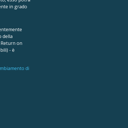
ente in grado
ndentemente
 della
y Return on
ili) - è
cambiamento di