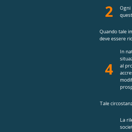
2
Ogni 
quest
Quando tale im
deve essere ri
In na
situa
4
al pr
accre
modif
prosp
Tale circostan
La ri
socie