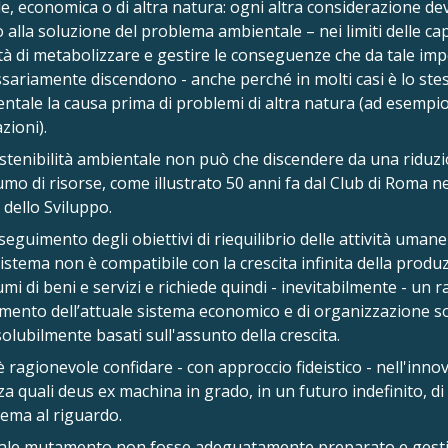
le, economica o di altra natura: ogni altra considerazione dev
 alla soluzione del problema ambientale – nei limiti delle ca
tà di metabolizzare e gestire le conseguenze che da tale im
sariamente discendono - anche perché in molti casi è lo st
ntale la causa prima di problemi di altra natura (ad esempio
zioni).
stenibilità ambientale non può che discendere da una riduzi
mo di risorse, come illustrato 50 anni fa dal Club di Roma n
i dello Sviluppo.
rseguimento degli obiettivi di riequilibrio delle attività uman
sistema non è compatibile con la crescita infinita della produ
mi di beni e servizi e richiede quindi - inevitabilmente - un r
ento dell’attuale sistema economico e di organizzazione so
solubilmente basati sull'assunto della crescita.
 ragionevole confidare - con approccio fideistico - nell'inno
za quali deus ex machina in grado, in un futuro indefinito, di
ema al riguardo.
ale mutamento non fosse adeguatamente preparato e gesti