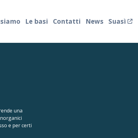
 siamo
Le basi
Contatti
News
Suasì
prende una
 inorganici
so e per certi