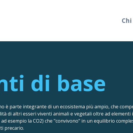
Chi
ti di base
o è parte integrante di un ecosistema più ampio, che com
lità di altri esseri viventi animali e vegetali oltre ad elementi
i ad esempio la CO2) che "convivono" in un equilibrio comples
ti precario.