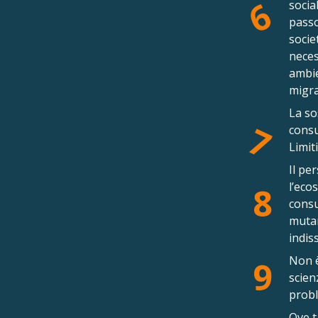
6
socia
passo
socie
neces
ambie
migra
La so
7
consu
Limit
Il pe
l’eco
8
consu
mutam
indis
Non è
9
scien
probl
Ove t