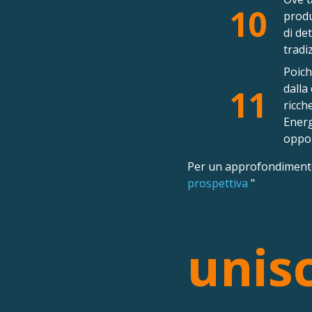
10
produ
di de
tradi
Poich
dalla
11
ricch
Energ
oppor
Per un approfondimento 
prospettiva
"
unisc