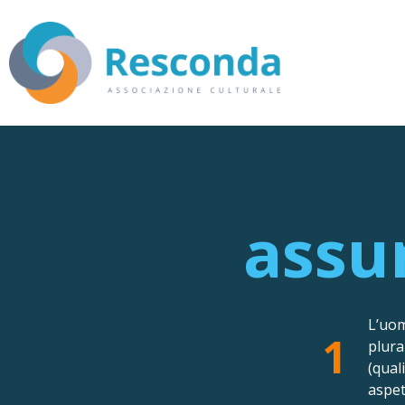
assun
L’uom
1
plura
(qual
aspet