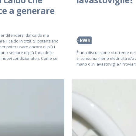
l caldo che
lavastoviglie?
ce a generare
per difendersi dal caldo ma
kWh
 il caldo in città. Si potenziano
 per poter usare ancora di più i
ano sempre di più l’aria delle
È una discussione ricorrente nel
no nuovi condizionatori. Come se
si consuma meno elettricità e/o a
mano o in lavastoviglie? Proviam