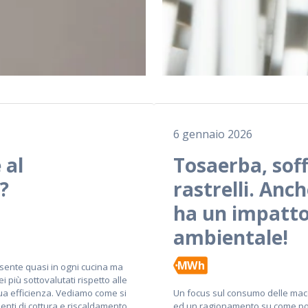
6 gennaio 2026
 al
Tosaerba, soff
?
rastrelli. Anch
ha un impatt
ambientale!
MWh
sente quasi in ogni cucina ma
 più sottovalutati rispetto alle
sua efficienza. Vediamo come si
Un focus sul consumo delle mac
menti di cottura e riscaldamento
ed un ragionamento su come po