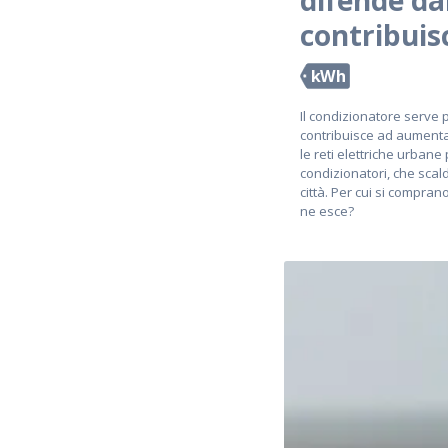
difende da
contribuis
kWh
Il condizionatore serve 
contribuisce ad aumentare
le reti elettriche urbane
condizionatori, che scald
città. Per cui si compra
ne esce?